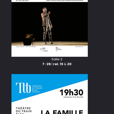
Salle 2
7
–
26
|
rel. 13
&
20