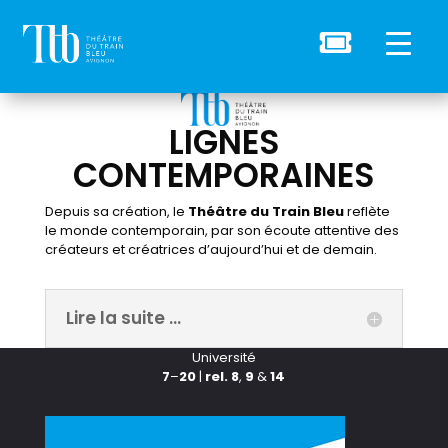

LIGNES
CONTEMPORAINES
Depuis sa création, le
Théâtre du Train Bleu
reflète
le monde contemporain, par son écoute attentive des
créateurs et créatrices d’aujourd’hui et de demain.
Lire la suite ...
Université
7
–
20
|
rel. 8
,
9
&
14