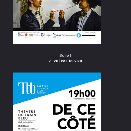
Salle 1
7
–
26
|
rel. 13
&
20