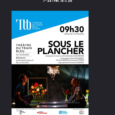
7
–
23
|
rel. 13
&
20