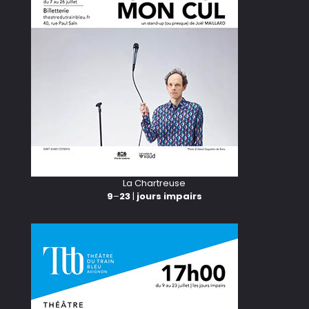
La Chartreuse
9
–
23
|
jours impairs