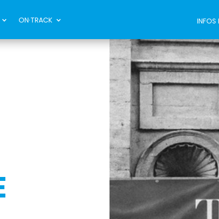
ON·TRACK
INFOS
E