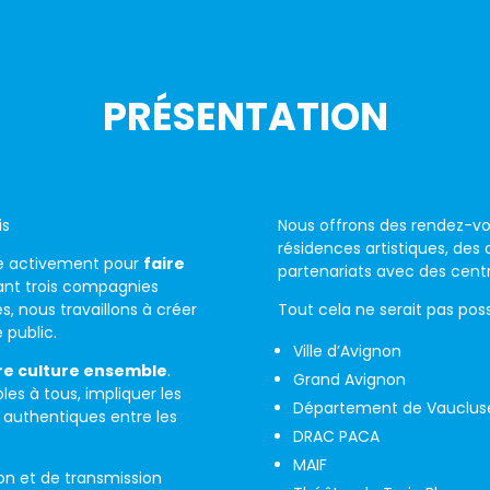
PRÉSENTATION
is
Nous offrons des rendez-vou
résidences artistiques, des a
age activement pour
faire
partenariats avec des centr
nt trois compagnies
es, nous travaillons à créer
Tout cela ne serait pas pos
e public.
Ville d’Avignon
re culture ensemble
.
Grand Avignon
es à tous, impliquer les
Département de Vauclus
 authentiques entre les
DRAC PACA
MAIF
ion et de transmission