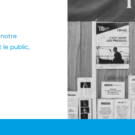
 notre
le public,