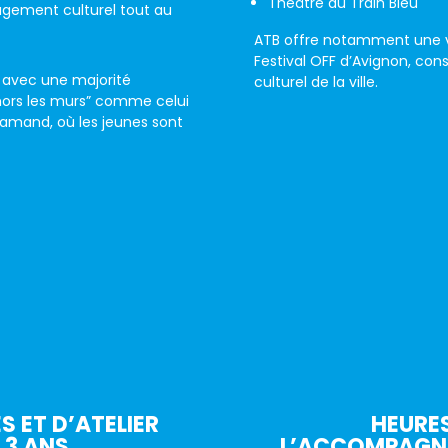
Théâtre du Train Bleu
ngagement culturel tout au
ATB offre notamment une v
Festival OFF d’Avignon, cons
avec une majorité
culturel de la ville.
hors les murs” comme celui
hamand, où les jeunes sont
S ET D’ATELIER
HEURE
 3 ANS
L’ACCOMPAGN