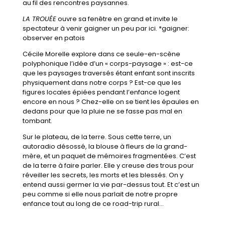
au fil des rencontres paysannes.
LA TROUÉE
ouvre sa fenêtre en grand et invite le
spectateur à venir gaigner un peu par ici. *gaigner:
observer en patois
Cécile Morelle explore dans ce seule-en-scène
polyphonique l’idée d’un « corps-paysage » : est-ce
que les paysages traversés étant enfant sont inscrits
physiquement dans notre corps ? Est-ce que les
figures locales épiées pendant l’enfance logent
encore en nous ? Chez-elle on se tient les épaules en
dedans pour que la pluie ne se fasse pas mal en
tombant.
Sur le plateau, de la terre. Sous cette terre, un
autoradio désossé, la blouse à fleurs de la grand-
mère, et un paquet de mémoires fragmentées. C’est
de la terre à faire parler. Elle y creuse des trous pour
réveiller les secrets, les morts et les blessés. On y
entend aussi germer la vie par-dessus tout. Et c’est un
peu comme si elle nous parlait de notre propre
enfance tout au long de ce road-trip rural…