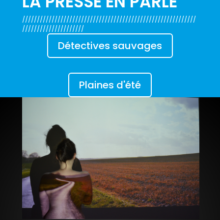
LA PRESSE EN PARLE
///////////////////////////////////////////////////////////
/////////////////////
Détectives sauvages
Plaines d'été