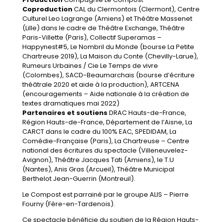
Coproduction
CAL du Clermontois (Clermont), Centre
Culturel Leo Lagrange (Amiens) et Théâtre Massenet
(Lille) dans le cadre de Théâtre Exchange, Théâtre
Paris-Villette (Paris), Collectif Superamas –
Happynest#5, Le Nombril du Monde (bourse La Petite
Chartreuse 2019), La Maison du Conte (Chevilly-Larue),
Rumeurs Urbaines / Cie Le Temps de vivre
(Colombes), SACD-Beaumarchais (bourse d’écriture
théâtrale 2020 et aide à la production), ARTCENA
(encouragements – Aide nationale à la création de
textes dramatiques mai 2022)
Partenaires et soutiens
DRAC Hauts-de-France,
Région Hauts-de-France, Département de l’Aisne, La
CARCT dans le cadre du 100% EAC, SPEDIDAM, La
Comédie-Française (Paris), La Chartreuse – Centre
national des écritures du spectacle (Villeneuvelez-
Avignon), Théâtre Jacques Tati (Amiens), le T.U
(Nantes), Anis Gras (Arcueil), Théâtre Municipal
Berthelot Jean-Guerrin (Montreuil).
Le Compost est parrainé par le groupe ALIS – Pierre
Fourny (Fère-en-Tardenois).
Ce spectacle bénéficie du soutien de la Région Hauts-