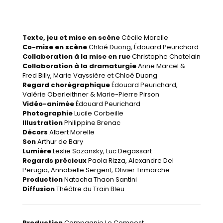
Texte, jeu et mise en scène
Cécile Morelle
Co-mise en scène
Chloé Duong, Édouard Peurichard
Collaboration à la mise en rue
Christophe Chatelain
Collaboration à la dramaturgie
Anne Marcel &
Fred Billy, Marie Vayssière et Chloé Duong
Regard chorégraphique
Édouard Peurichard,
Valérie Oberleithner & Marie-Pierre Pirson
Vidéo-animée
Édouard Peurichard
Photographie
Lucile Corbeille
Illustration
Philippine Brenac
Décors
Albert Morelle
Son
Arthur de Bary
Lumière
Leslie Sozansky, Luc Degassart
Regards précieux
Paola Rizza, Alexandre Del
Perugia, Annabelle Sergent, Olivier Tirmarche
Production
Natacha Thaon Santini
Diffusion
Théâtre du Train Bleu
Production
Compagnie Le Compost