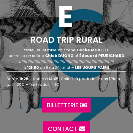
E
ROAD TRIP RURAL
texte, jeu et mise en scène
Cécile MORELLE
co-mise en scène
Chloé DUONG
et
Édouard PEURICHARD
////////////////////////////////////////////////////////////////////////////////
à
12h50
du 8 au 26 juillet –
LES JOURS PAIRS
Durée
1h25
– Sortie à 14h15 | Salle 1 | à partir de 12 ans | Plein
tarif : 20€ – Tarif réduit : 14€
BILLETTERIE
CONTACT