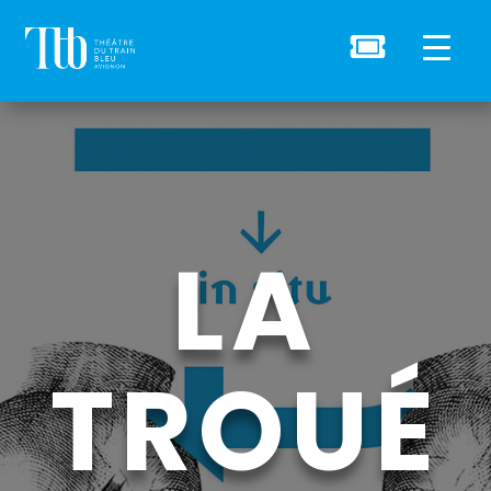

LA
TROUÉ