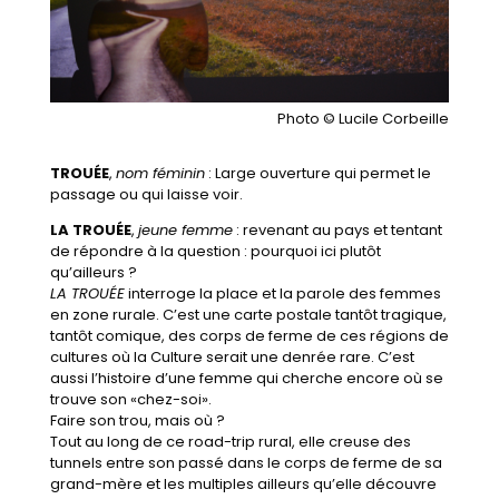
Photo © Lucile Corbeille
TROUÉE
,
nom féminin
: Large ouverture qui permet le
passage ou qui laisse voir.
LA TROUÉE
,
jeune femme
: revenant au pays et tentant
de répondre à la question : pourquoi ici plutôt
qu’ailleurs ?
LA TROUÉE
interroge la place et la parole des femmes
en zone rurale. C’est une carte postale tantôt tragique,
tantôt comique, des corps de ferme de ces régions de
cultures où la Culture serait une denrée rare. C’est
aussi l’histoire d’une femme qui cherche encore où se
trouve son «chez-soi».
Faire son trou, mais où ?
Tout au long de ce road-trip rural, elle creuse des
tunnels entre son passé dans le corps de ferme de sa
grand-mère et les multiples ailleurs qu’elle découvre