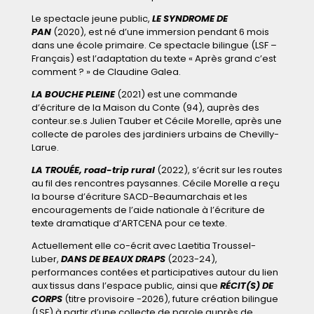
Le spectacle jeune public,
LE SYNDROME DE
PAN
(2020), est né d’une immersion pendant 6 mois
dans une école primaire. Ce spectacle bilingue (LSF –
Français) est l’adaptation du texte « Après grand c’est
comment ? » de Claudine Galea.
LA BOUCHE PLEINE
(2021) est une commande
d’écriture de la Maison du Conte (94), auprès des
conteur.se.s Julien Tauber et Cécile Morelle, après une
collecte de paroles des jardiniers urbains de Chevilly-
Larue.
LA TROUÉE, road-trip rural
(2022), s’écrit sur les routes
au fil des rencontres paysannes. Cécile Morelle a reçu
la bourse d’écriture SACD-Beaumarchais et les
encouragements de l’aide nationale à l’écriture de
texte dramatique d’ARTCENA pour ce texte.
Actuellement elle co-écrit avec Laetitia Troussel-
Luber,
DANS DE BEAUX DRAPS
(2023-24),
performances contées et participatives autour du lien
aux tissus dans l’espace public, ainsi que
RÉCIT(S) DE
CORPS
(titre provisoire -2026), future création bilingue
(LSF) à partir d’une collecte de parole auprès de