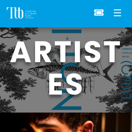

ARTIST
ES