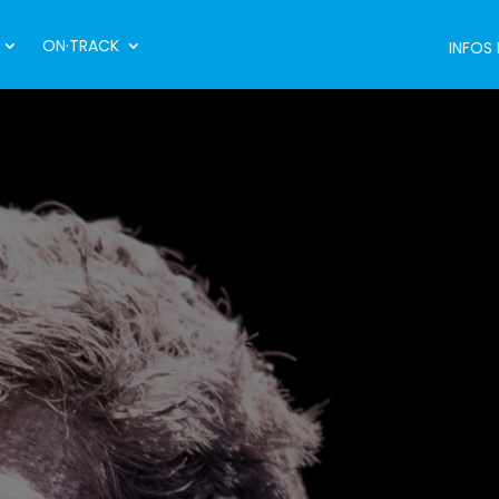
ON·TRACK
INFOS