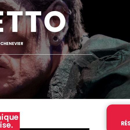
ETTO
 CHENEVIER
hique
RÉ
ise.