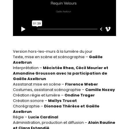
Version hors-les-murs à la lumière du jour
Texte, mise en scène et scénographie
–
Gaëlle
Axelbrun
Interprétation
–
Mécistée Rhea, Cécil Mourier
et
Amandine Grousson avec la participation de
Gaëlle Axelbrun
Assistanat mise en scène
–
Florence Weber
Costumes, assistanat scénographie
–
Camille Nozay
Création régie et lumière
–
Ondine Trager
Création sonore
–
Maïlys Trucat
Chorégraphie
–
Dionaea Thérèse et Gaëlle
Axelbrun
Régie
–
Lucie Cardinal
Administration, production et diffusion
–
Alain Rauline
et Clara Estandié