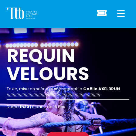

REQUIN
VELOURS
Texte, mise en scène et scénographie
Gaëlle AXELBRUN
/////////////////////////////////////////////////////////////////////////////
Durée
1h20
| à partir de 16 ans