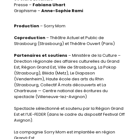
Presse
–
Fabiana Uhart
Graphisme
–
Anne-Sophie Rami
Production
– Sorry Mom
Coprodu
ction
– Théâtre Actuel et Public
de
Strasbourg (Strasbourg) et Théâtre Ouvert (Paris)
Partenaires et soutiens
– Ministère de la Culture –
Direction régionale des affaires culturelles
du Grand
Est, Région Grand Est, Ville de
Strasbourg, La Pokop
(Strasbourg), Bliiida (Metz),
Le Diapason
(Vendenheim), Haute école des arts
du Rhin
(Strasbourg, Collectif À mots découverts
et La
Chartreuse — Centre national des écritures
du
spectacle (Villeneuve-lez-Avignon)
Spectacle sélectionné et soutenu par la Région
Grand
Est et l’UE-FEDER (dans le cadre du dispositif
Festival Off
Avignon).
La compagnie Sorry Mom est implantée en région
Grand-Est.