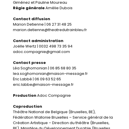
Giménez et Pauline Moureau
Régie générale
Amélie Dubois
Contact diffusion
Marion Detienne | 06 27 31 48 25
marion.detienne@theatredutrainbleu.fr
Contact administration
Joëlle Wertz | 0032 498 73 35 94
adoc.compagnie@gmail.com
Contact presse
Léa Soghomonian | 06 85 68 80 35
lea.soghomonian@maison-message.fr
Éric Labbé | 06 09 63 52 65
eric.labbe@maison-message.fr
Production
Adoc Compagnie
Coproduction
Théâtre National de Belgique (Bruxelles, BE),
Fédération Wallonie Bruxelles – Service général de la
Création Artistique – Direction du théâtre (Bruxelles,
BE), Ministère du Développement Durable (Bruxelles,