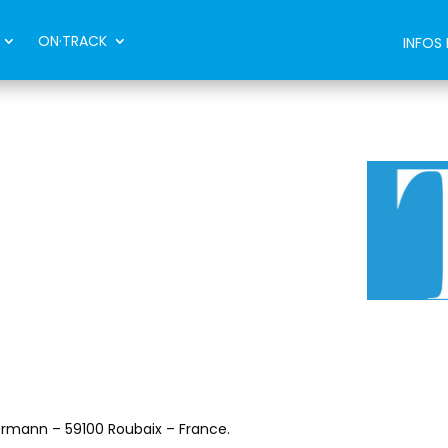
ON·TRACK
INFOS
lermann – 59100 Roubaix – France.