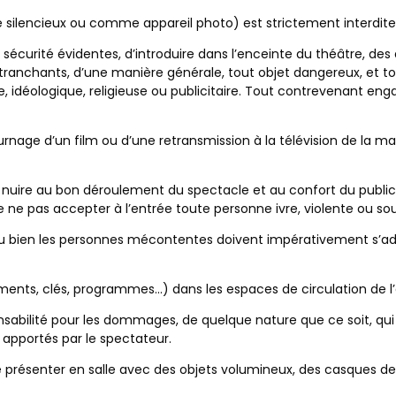
 silencieux ou comme appareil photo) est strictement interdite 
de sécurité évidentes, d’introduire dans l’enceinte du théâtre, d
ets tranchants, d’une manière générale, tout objet dangereux, et t
ue, idéologique, religieuse ou publicitaire. Tout contrevenant eng
rnage d’un film ou d’une retransmission à la télévision de la man
nuire au bon déroulement du spectacle et au confort du publi
 de ne pas accepter à l’entrée toute personne ivre, violente ou s
ou bien les personnes mécontentes doivent impérativement s’ad
tements, clés, programmes…) dans les espaces de circulation de l
onsabilité pour les dommages, de quelque nature que ce soit, qu
 apportés par le spectateur.
 présenter en salle avec des objets volumineux, des casques de