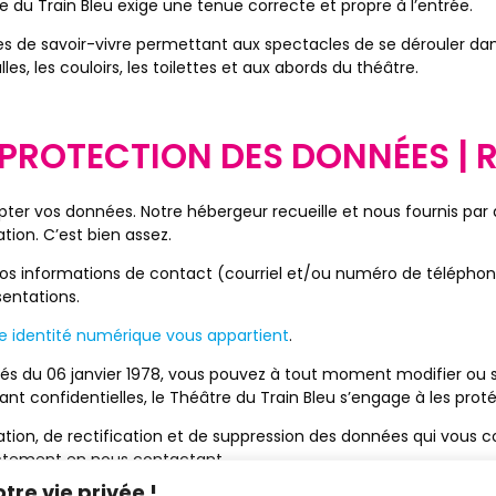
e du Train Bleu exige une tenue correcte et propre à l’entrée.
les de savoir-vivre permettant aux spectacles de se dérouler 
les, les couloirs, les toilettes et aux abords du théâtre.
 PROTECTION DES DONNÉES | 
apter vos données. Notre hébergeur recueille et nous fournis pa
ion. C’est bien assez.
e, vos informations de contact (courriel et/ou numéro de téléph
sentations.
e identité numérique vous appartient
.
tés du 06 janvier 1978, vous pouvez à tout moment modifier ou 
t confidentielles, le Théâtre du Train Bleu s’engage à les proté
tion, de rectification et de suppression des données qui vous co
rectement en nous contactant.
re vie privée !