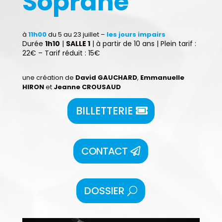
Soprane
à
11h00
du 5 au 23 juillet –
les jours impairs
Durée
1h10
|
SALLE 1
| à partir de 10 ans | Plein tarif :
22€ – Tarif réduit : 15€
une création de
David GAUCHARD
,
Emmanuelle
HIRON
et
Jeanne CROUSAUD
BILLETTERIE
CONTACT
DOSSIER