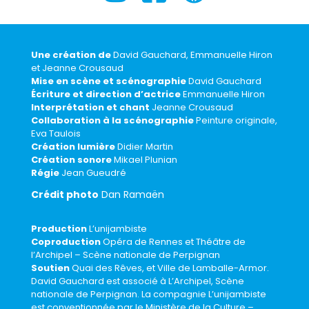
Une création
de
David Gauchard, Emmanuelle Hiron
et Jeanne Crousaud
Mise en scène et scénographie
David Gauchard
Écriture et direction d’actrice
Emmanuelle Hiron
Interprétation et chant
Jeanne Crousaud
Collaboration à la scénographie
Peinture originale,
Eva Taulois
Création lumière
Didier Martin
Création sonore
Mikael Plunian
Régie
Jean Gueudré
Crédit photo
Dan Ramaën
Production
L’unijambiste
Coproduction
Opéra de Rennes et Théâtre de
l’Archipel – Scène nationale de Perpignan
Soutien
Quai des Rêves, et Ville de Lamballe-Armor.
David Gauchard est associé à L’Archipel, Scène
nationale de Perpignan. La compagnie L’unijambiste
est conventionnée par le Ministère de la Culture –