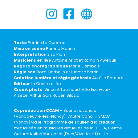



Texte
Perrine Le Querrec
Mise en scène
Perrine Maurin
Interprétation
Elsa Pion
Musiciens en live
Antoine Arlot et Romain Aweduti
Regard chorégraphique
Marie Cambois
Régie son
Floxel Barbelin et Ludovic Perrin
Création lumière et régie générale
Aurélie Bernard
Éditeur
La Contre allée
Crédit photo
Vincent Tournaud, Ville Esch-sur-
Alzette, Arthur Gori, Ruben Silozio
Coproduction CCAM
– Scène nationale
(Vandoeuvre-lès-Nancy), L’Autre Canal – SMAC
(Nancy) via le Programme de soutien à la création
mutualisée en musiques actuelles de la DGCA, Centre
Culturel Kulturfabrik asbl (Esch/Alzette, LU) et Le