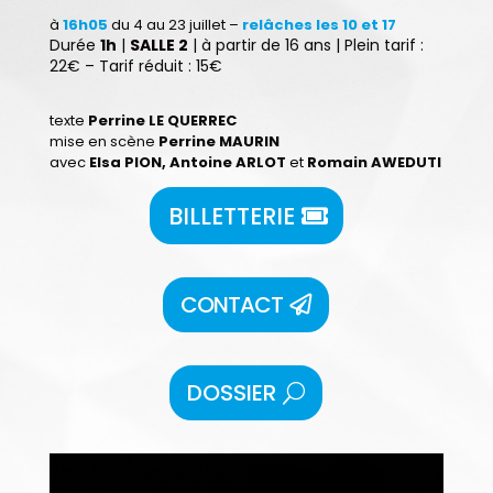
à
16h05
du 4 au 23 juillet –
relâches les 10 et 17
Durée
1h
|
SALLE 2
| à partir de 16 ans | Plein tarif :
22€ – Tarif réduit : 15€
texte
Perrine LE QUERREC
mise en scène
Perrine MAURIN
avec
Elsa PION, Antoine ARLOT
et
Romain AWEDUTI
BILLETTERIE
CONTACT
DOSSIER