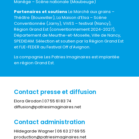
Manège – Scène nationale (Maubeuge)
Partenaires et soutiens
Le Marché aux grains –
Théâtre (Bouxwiller), La Maison d’Elsa – Scène
Conventionnée (Jarny), ViVES – festival (Nancy),
Région Grand Est (conventionnement 2024-2027),
Département de Meurthe-et-Moselle, Ville de Nancy,
SPEDIDAM. Sélection et soutien par la Région
Grand Est
et l’UE-FEDER au Festival Off d’Avignon.
La compagnie Les Patries Imaginaires est implantée
en région Grand Est.
Contact presse et diffusion
Elora Girodon | 07 55 61 83 74
diffusion@patriesimaginaires.net
Contact administration
Hildegarde Wagner | 06 63 27 69 55
production@patriesimaginaires.net