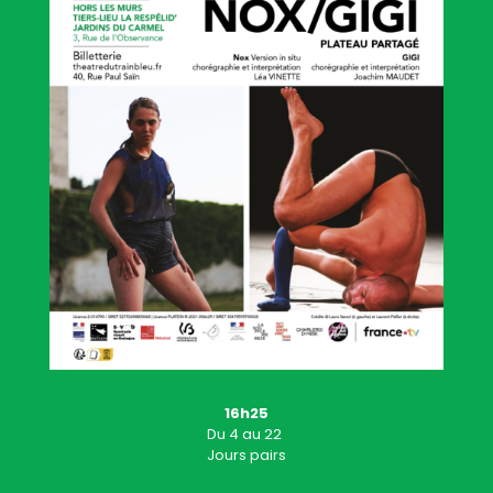
16h25
Du
4
au 22
Jours pairs