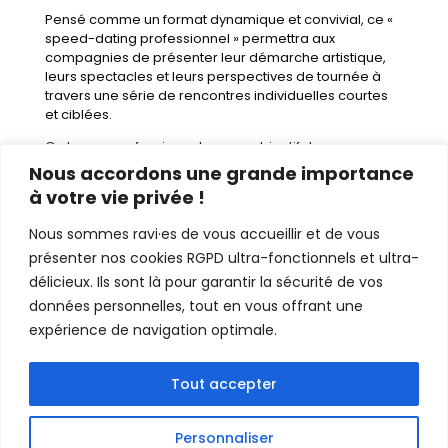
Pensé comme un format dynamique et convivial, ce «
speed-dating professionnel » permettra aux
compagnies de présenter leur démarche artistique,
leurs spectacles et leurs perspectives de tournée à
travers une série de rencontres individuelles courtes
et ciblées.
Ce temps professionnel a pour objectif de :
Nous accordons une grande importance
favoriser la mise en réseau des équipes artistiques
à votre vie privée !
franciliennes ; créer des opportunités de diffusion,
Nous sommes ravi·es de vous accueillir et de vous
de résidences, et de coproduction ;
présenter nos cookies RGPD ultra-fonctionnels et ultra-
encourager les échanges entre créateurs et acteurs
délicieux. Ils sont là pour garantir la sécurité de vos
du secteur ;
données personnelles, tout en vous offrant une
accompagner la visibilité des spectacles auprès
expérience de navigation optimale.
des professionnels présents au Festival d’Avignon.
Un soutien concret au rayonnement des équipes
Tout accepter
franciliennes et à leur développement professionnel.
Sur invitation / inscription préalable auprès de
Personnaliser
:
victor@magnanerie-spectacle.com