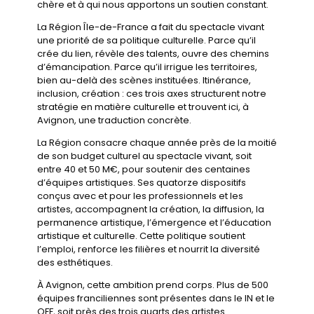
chère et à qui nous apportons un soutien constant.
La Région Île-de-France a fait du spectacle vivant
une priorité de sa politique culturelle. Parce qu’il
crée du lien, révèle des talents, ouvre des chemins
d’émancipation. Parce qu’il irrigue les territoires,
bien au-delà des scènes instituées. Itinérance,
inclusion, création : ces trois axes structurent notre
stratégie en matière culturelle et trouvent ici, à
Avignon, une traduction concrète.
La Région consacre chaque année près de la moitié
de son budget culturel au spectacle vivant, soit
entre 40 et 50 M€, pour soutenir des centaines
d’équipes artistiques. Ses quatorze dispositifs
conçus avec et pour les professionnels et les
artistes, accompagnent la création, la diffusion, la
permanence artistique, l’émergence et l’éducation
artistique et culturelle. Cette politique soutient
l’emploi, renforce les filières et nourrit la diversité
des esthétiques.
À Avignon, cette ambition prend corps. Plus de 500
équipes franciliennes sont présentes dans le IN et le
OFF, soit près des trois quarts des artistes