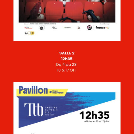
SALLE 2
12h35
Du 4 au 23
10 & 17 OFF