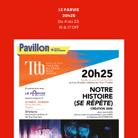
LE PARVIS
20h25
Du
4
au 23
10 & 17 OFF