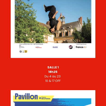
SALLE 1
18h25
Du
4
au 23
10 & 17 OFF