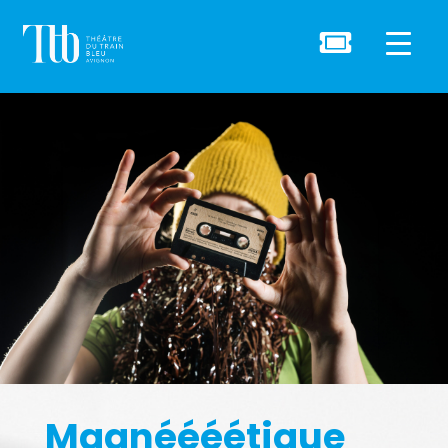

Magnéééétique