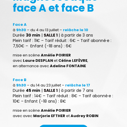
face A et face B
Face A
à
9h30
– du 4 au 13 juillet –
relâche le 10
Durée
30 min
|
SALLE 1
| à partir de 3 ans
Plein tarif : 11€ – Tarif réduit : 6€ – Tarif abonné·e :
7,50€ – Enfant (-18 ans) : 6€
mise en scène
Amélie POIRIER
avec
Laure DESPLAN
et
Céline LEFÈVRE
,
en alternance avec
Adeline FONTAINE
Face B
à
9h30
– du 14 au 23 juillet –
relâche le 17
Durée
45 min
|
SALLE 1
| à partir de 7 ans
Plein tarif : 14€ – Tarif réduit : 8€ – Tarif abonné·e :
10€ – Enfant (-18 ans) : 8€
mise en scène
Amélie POIRIER
avec avec
Marjorie EFTHER
et
Audrey ROBIN