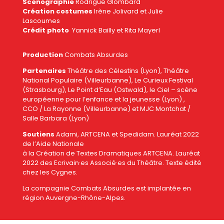
Scénographie
Rodrigue Glombard
Création costumes
Irène Jolivard et Julie
Lascoumes
Crédit photo
Yannick Bailly et Rita Mayerl
Production
Combats Absurdes
Partenaires
Théâtre des Célestins (Lyon), Théâtre
National Populaire (Villeurbanne), Le Curieux Festival
(Strasbourg), Le Point d’Eau (Ostwald), le Ciel – scène
européenne pour l’enfance et la jeunesse (Lyon) ,
CCO / La Rayonne (Villeurbanne) et MJC Montchat /
Salle Barbara (Lyon)
Soutiens
Adami, ARTCENA et Spedidam. Lauréat 2022
de l’Aide Nationale
à la Création de Textes Dramatiques ARTCENA. Lauréat
2022 des Ecrivain·es Associé·es du Théâtre. Texte édité
chez les Cygnes.
La compagnie Combats Absurdes est implantée en
région Auvergne-Rhône-Alpes.