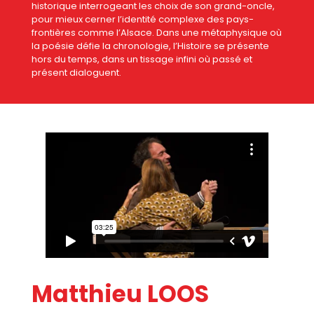
historique interrogeant les choix de son grand-oncle,
pour mieux cerner l’identité complexe des pays-
frontières comme l’Alsace. Dans une métaphysique où
la poésie défie la chronologie, l’Histoire se présente
hors du temps, dans un tissage infini où passé et
présent dialoguent.
Matthieu LOOS