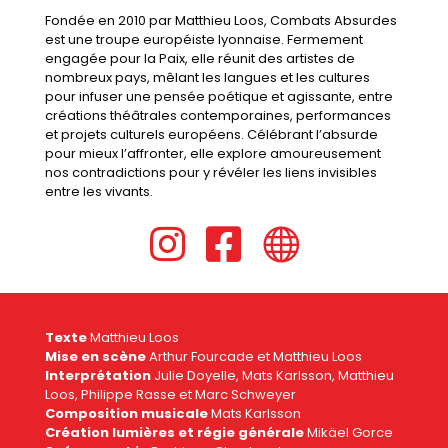
Fondée en 2010 par Matthieu Loos, Combats Absurdes
est une troupe européiste lyonnaise. Fermement
engagée pour la Paix, elle réunit des artistes de
nombreux pays, mêlant les langues et les cultures
pour infuser une pensée poétique et agissante, entre
créations théâtrales contemporaines, performances
et projets culturels européens. Célébrant l’absurde
pour mieux l’affronter, elle explore amoureusement
nos contradictions pour y révéler les liens invisibles
entre les vivants.



Texte
Matthieu Loos
Mise en scène
Arthur Fourcade et Matthieu Loos
Interprétation
Julie Doyelle, Mats Karlsson, Matthieu
Loos, Philippe Rasse et Marc Schweyer
Composition musicale
Mats Karlsson
Création lumières et régie générale
Mikäel Gorce