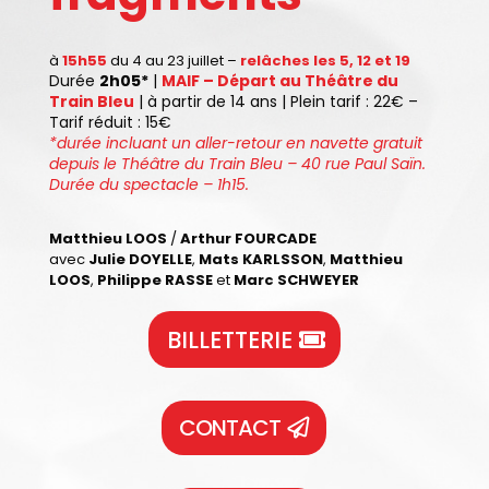
à
15h55
du 4 au 23 juillet –
relâches les 5, 12 et 19
Durée
2
h05*
|
MAIF
– Départ au Théâtre du
Train Bleu
| à partir de 14 ans | Plein tarif : 22€ –
Tarif réduit : 15€
*durée incluant un aller-retour en navette gratuit
depuis le Théâtre du Train Bleu – 40 rue Paul Saïn.
Durée du spectacle – 1h15.
Matthieu LOOS
/
Arthur FOURCADE
avec
Julie DOYELLE
,
Mats KARLSSON
,
Matthieu
LOOS
,
Philippe RASSE
et
Marc SCHWEYER
BILLETTERIE
CONTACT