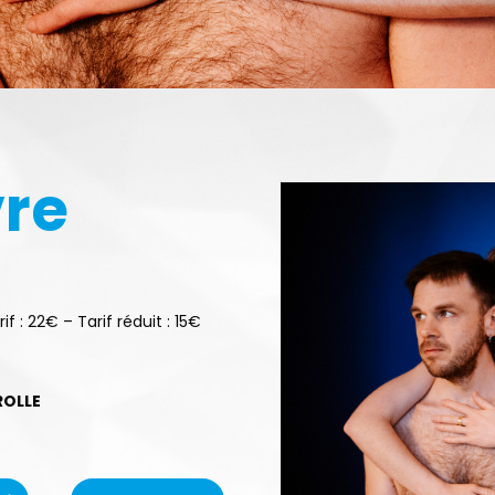
vre
s
rif : 22€ – Tarif réduit : 15€
ROLLE