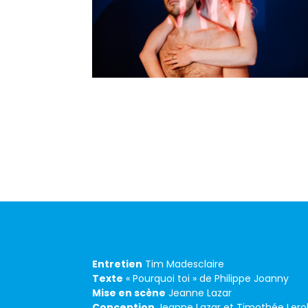
Entretien
Tim Madesclaire
Texte
« Pourquoi toi » de Philippe Joanny
Mise en scène
Jeanne Lazar
Conception
Jeanne Lazar et Timothée Lerol