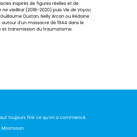
les inspirés de figures réelles et de
ne vieillirai
(2018–2020) puis
Vie de Voyou
e Guillaume Dustan, Nelly Arcan ou Rédoine
et autour d’un massacre de 1944 dans le
e et transmission du traumatisme.
aut toujours finir ce qu’on a commencé
 Moonsoon