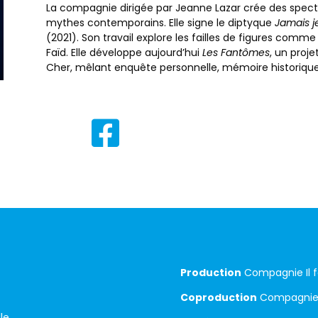
La compagnie dirigée par Jeanne Lazar crée des spectac
mythes contemporains. Elle signe le diptyque
Jamais je 
(2021). Son travail explore les failles de figures comm
Faïd. Elle développe aujourd’hui
Les Fantômes
, un proj
Cher, mêlant enquête personnelle, mémoire historiqu

Production
Compagnie Il f
Coproduction
Compagnie
le