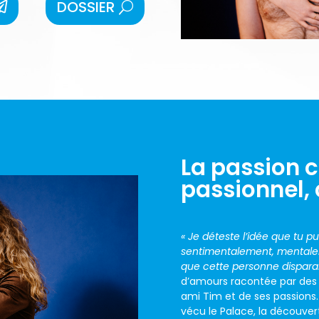
DOSSIER
La passion c
passionnel,
« Je déteste l’idée que tu 
sentimentalement, mentale
que cette personne disparai
d’amours racontée par des ge
ami Tim
et de ses passions.
vécu le Palace, la découver