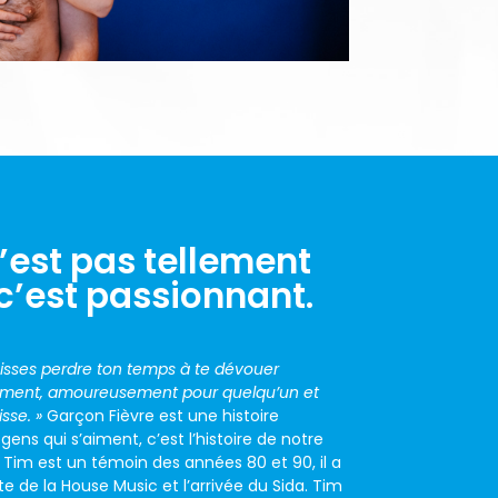
’est pas tellement
c’est passionnant.
puisses perdre ton temps à te dévouer
ment,
amoureusement pour quelqu’un et
sse. »
Garçon Fièvre est une histoire
ns qui s’aiment, c’est l’histoire de notre
 Tim est un témoin des années 80 et 90, il a
te de la House
Music et l’arrivée du Sida. Tim