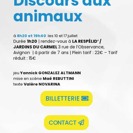
Discours aux
animaux
à
8h20 et 19h40
les 10 et 17 juillet
Durée
1h20
|
rendez-vous à
LA RESPÉLID’ /
JARDINS DU CARMEL
3 rue de l’Observance,
Avignon
| à partir de 7 ans | Plein tarif : 22€ – Tarif
réduit : 15€
jeu
Yannick GONZALEZ ALTMANN
mise en scène
Maë REBUTTINI
texte
Valère NOVARINA
BILLETTERIE
CONTACT