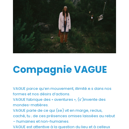
Compagnie VAGUE
VAGUE parce qu’en mouvement, illimité.e.s dans nos
formes et nos désirs d’actions.
VAGUE fabrique des « aventures », (s’)invente des
mondes-matières.
VAGUE parle de ce qui (se) vit en marge, reclus,
caché, tu ; de ces présences omises laissées au rebut
– humaines et non-humaines.
VAGUE est attentive à la question du lieu et à celleux