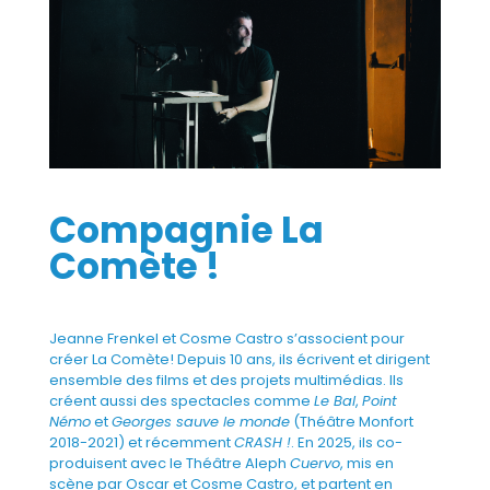
Compagnie La
Comète !
Jeanne Frenkel et Cosme Castro s’associent pour
créer La Comète! Depuis 10 ans, ils écrivent et dirigent
ensemble des films et des projets multimédias. Ils
créent aussi des spectacles comme
Le Bal
,
Point
Némo
et
Georges sauve le monde
(Théâtre Monfort
2018-2021) et récemment
CRASH !
. En 2025, ils co-
produisent avec le Théâtre Aleph
Cuervo
, mis en
scène par Oscar et Cosme Castro, et partent en