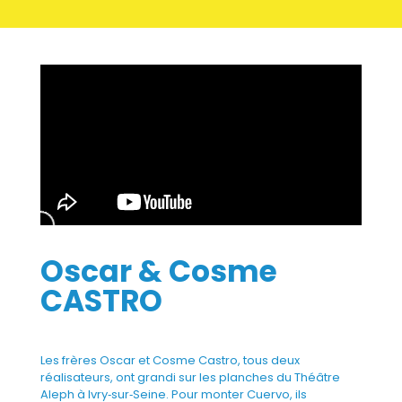
Oscar & Cosme
CASTRO
Les frères Oscar et Cosme Castro, tous deux
réalisateurs, ont grandi sur les planches du Théâtre
Aleph à Ivry‑sur‑Seine. Pour monter Cuervo, ils