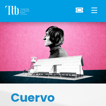

Cuervo