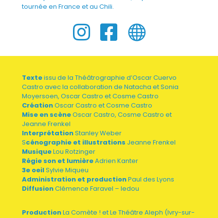
tournée en France et au Chili.



Texte
issu de la Théâtrographie d’Oscar Cuervo
Castro avec la collaboration de Natacha et Sonia
Moyersoen, Oscar Castro et Cosme Castro
Création
Oscar Castro et Cosme Castro
Mise en scène
Oscar Castro, Cosme Castro et
Jeanne Frenkel
Interprétation
Stanley Weber
S
cénographie et illustrations
Jeanne Frenkel
Musique
Lou Rotzinger
Régie son et lumière
Adrien Kanter
3e oeil
Sylvie Miqueu
Administration et production
Paul des Lyons
Diffusion
Clémence Faravel – ledou
Production
La Comète ! et Le Théâtre
Aleph (Ivry-sur-