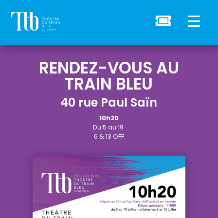

RENDEZ-VOUS AU
TRAIN BLEU
40 rue Paul Saïn
10h20
Du
5
au 19
6 & 13 OFF