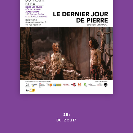
21h
Du
12
au 17
..