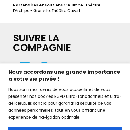
Partenaires et soutiens
Cie
Jimoe
, Théâtre
l’Archipel- Granville, Théâtre Ouvert.
SUIVRE LA
COMPAGNIE
Nous accordons une grande importance
à votre vie privée !
Nous sommes ravi·es de vous accueillir et de vous
présenter nos cookies RGPD ultra-fonctionnels et ultra-
CONTACTS PRO
délicieux. Ils sont là pour garantir la sécurité de vos
données personnelles, tout en vous offrant une
//////////////////////////////////////////
Contact diffusion
expérience de navigation optimale.
La Vie Grande |
as.boulan@gmail.com