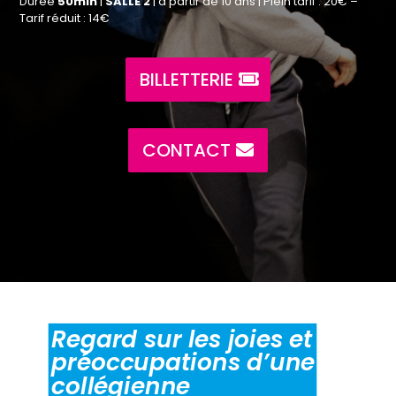
Durée
50min
|
SALLE 2
| à partir de 10 ans | Plein tarif : 20€ –
Tarif réduit : 14€
BILLETTERIE
CONTACT
Regard sur les joies et
préoccupations d’une
collégienne