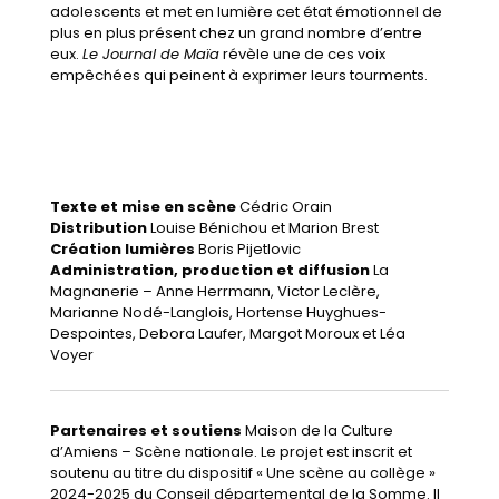
adolescents et met en lumière cet état émotionnel de
plus en plus présent chez un grand nombre d’entre
eux.
Le Journal de Maïa
révèle une de ces voix
empêchées qui peinent à exprimer leurs tourments.
Texte et mise en scène
Cédric Orain
Distribution
Louise Bénichou et Marion Brest
Création lumières
Boris Pijetlovic
Administration, production et diffusion
La
Magnanerie
–
Anne Herrmann, Victor Leclère,
Marianne Nodé-Langlois, Hortense Huyghues-
Despointes, Debora Laufer, Margot Moroux et Léa
Voyer
Partenaires et soutiens
Maison de la Culture
d’Amiens – Scène nationale. Le projet est inscrit et
soutenu au titre du dispositif « Une scène au collège »
2024-2025 du Conseil départemental de la Somme. Il