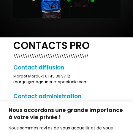
CONTACTS PRO
//////////////////////////////////////////
Contact diffusion
Margot Moroux | 01 43 36 37 12
margot@magnanerie-spectacle.com
Contact administration
Hortense Huyghues-Despointes | 01 43 36 37 12
Nous accordons une grande importance
à votre vie privée !
Contact presse
Nous sommes ravi·es de vous accueillir et de vous
Dorothée Duplan | 01 48 06 52 27