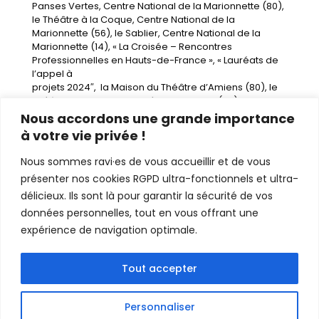
Panses Vertes, Centre National de la Marionnette (80),
le Théâtre à la Coque, Centre National de la
Marionnette (56), le Sablier, Centre National de la
Marionnette (14), « La Croisée – Rencontres
Professionnelles en Hauts-de-France », « Lauréats de
l’appel à
projets 2024″, la Maison du Théâtre d’Amiens (80), le
Théâtre du Beauvaisis, Scène Nationale (60), le Boulon,
Cnarep (59), le Cirque Jules Verne (80) – en cours
Nous accordons une grande importance
à votre vie privée !
Partenaires
DRAC Hauts-de-France : Aide au projet
Théâtre – Aide Nationale à la création pour les Arts
Nous sommes ravi·es de vous accueillir et de vous
de la Rue
présenter nos cookies RGPD ultra-fonctionnels et ultra-
Accueils en résidence
La Fabrique du Viala (48), le
délicieux. Ils sont là pour garantir la sécurité de vos
Tas de Sable-Ches Panses Vertes, Centre National de
données personnelles, tout en vous offrant une
la Marionnette (80), le Théâtre à la Coque, Centre
National de la Marionnette (56), la Cartonnerie du
expérience de navigation optimale.
Projet D (39), le Boulon, Cnarep (59), la Lisière (91), la
Maison du Théâtre d’Amiens (80)
Tout accepter
Avec le soutien
du Théâtre Massenet et du Centre
Culturel Léo Lagrange, dans le cadre de Théâtre
Exchange#5.
Personnaliser