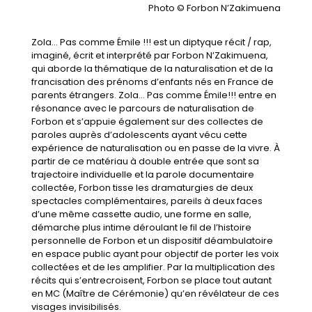
Photo © Forbon N’Zakimuena
Zola… Pas comme Émile !!! est un diptyque récit / rap,
imaginé, écrit et interprété par Forbon N’Zakimuena,
qui aborde la thématique de la naturalisation et de la
francisation des prénoms d’enfants nés en France de
parents étrangers. Zola… Pas comme Émile!!! entre en
résonance avec le parcours de naturalisation de
Forbon et s’appuie également sur des collectes de
paroles auprès d’adolescents ayant vécu cette
expérience de naturalisation ou en passe de la vivre. À
partir de ce matériau à double entrée que sont sa
trajectoire individuelle et la parole documentaire
collectée, Forbon tisse les dramaturgies de deux
spectacles complémentaires, pareils à deux faces
d’une même cassette audio, une forme en salle,
démarche plus intime déroulant le fil de l’histoire
personnelle de Forbon et un dispositif déambulatoire
en espace public ayant pour objectif de porter les voix
collectées et de les amplifier. Par la multiplication des
récits qui s’entrecroisent, Forbon se place tout autant
en MC (Maître de Cérémonie) qu’en révélateur de ces
visages invisibilisés.