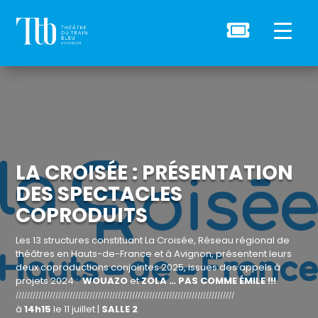

LA CROISÉE : PRÉSENTATION
DES SPECTACLES
COPRODUITS
Les 13 structures constituant La Croisée, Réseau régional de
théâtres en Hauts-de-France et à Avignon, présentent leurs
deux coproductions conjointes 2025, issues des appels à
projets 2024 :
WOUAZO
et
ZOLA … PAS COMME ÉMILE !!!
/////////////////////////////////////////////////////////////////////////////
à
14h15
le 11 juillet |
SALLE 2