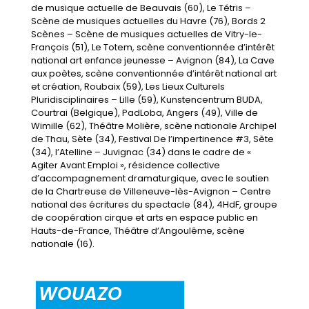
de musique actuelle de Beauvais (60), Le Tétris –
Scène de musiques actuelles du Havre (76), Bords 2
Scènes – Scène de musiques actuelles de Vitry-le-
François (51), Le Totem, scène conventionnée d’intérêt
national art enfance jeunesse – Avignon (84), La Cave
aux poètes, scène conventionnée d’intérêt national art
et création, Roubaix (59), Les Lieux Culturels
Pluridisciplinaires – Lille (59), Kunstencentrum BUDA,
Courtrai (Belgique), PadLoba, Angers (49), Ville de
Wimille (62), Théâtre Molière, scène nationale Archipel
de Thau, Sète (34), Festival De l’impertinence #3, Sète
(34), l’Atelline – Juvignac (34) dans le cadre de «
Agiter Avant Emploi », résidence collective
d’accompagnement dramaturgique, avec le soutien
de la Chartreuse de Villeneuve-lès-Avignon – Centre
national des écritures du spectacle (84), 4HdF, groupe
de coopération cirque et arts en espace public en
Hauts-de-France, Théâtre d’Angoulême, scène
nationale (16).
WOUAZO