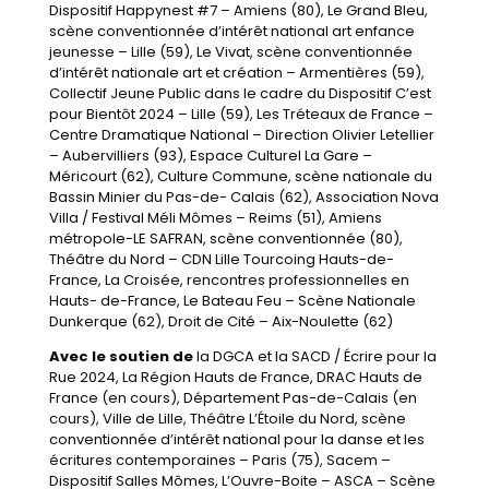
Dispositif Happynest #7 – Amiens (80), Le Grand Bleu,
scène conventionnée d’intérêt national art enfance
jeunesse – Lille (59), Le Vivat, scène conventionnée
d’intérêt nationale art et création – Armentières (59),
Collectif Jeune Public dans le cadre du Dispositif C’est
pour Bientôt 2024 – Lille (59), Les Tréteaux de France –
Centre Dramatique National – Direction Olivier Letellier
– Aubervilliers (93), Espace Culturel La Gare –
Méricourt (62), Culture Commune, scène nationale du
Bassin Minier du Pas-de- Calais (62), Association Nova
Villa / Festival Méli Mômes – Reims (51), Amiens
métropole-LE SAFRAN, scène conventionnée (80),
Théâtre du Nord – CDN Lille Tourcoing Hauts-de-
France, La Croisée, rencontres professionnelles en
Hauts- de-France, Le Bateau Feu – Scène Nationale
Dunkerque (62), Droit de Cité – Aix-Noulette (62)
Avec le soutien de
la DGCA et la SACD / Écrire pour la
Rue 2024, La Région Hauts de France, DRAC Hauts de
France (en cours), Département Pas-de-Calais (en
cours), Ville de Lille, Théâtre L’Étoile du Nord, scène
conventionnée d’intérêt national pour la danse et les
écritures contemporaines – Paris (75), Sacem –
Dispositif Salles
Mômes, L’Ouvre-Boite – ASCA – Scène