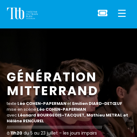

GÉNÉRATION
MITTERRAND
texte
Léo COHEN-PAPERMAN
et
Emilien DIARD-DETŒUF
mise en scène
Léo COHEN-PAPERMAN
avec
Léonard BOURGEOIS-TACQUET, Mathieu METRAL et
Hélène RENCUREL
//////////////////////////////////////////////////////////////////////////////
à
11h20
du 5 au 23 juillet – les jours impairs