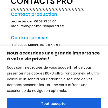
CONTACTS PRO
///////////////////////////////////////////////////
Contact production
Léonie Lenain | 06 08 73 56 04
production@animauxenparadis.fr
Contact presse
Francesca Magni | 06 12 57 18 64
francesca@francescamagni.com
Nous accordons une grande importance
à votre vie privée !
Contact diffusion
Nous sommes ravi·es de vous accueillir et de vous
Anne-Sophie Boulan | 06 03 29 24 11
as.boulan@gmail.com
présenter nos cookies RGPD ultra-fonctionnels et ultra-
délicieux. Ils sont là pour garantir la sécurité de vos
données personnelles, tout en vous offrant une
Dossier de presse
expérience de navigation optimale.
Tout accepter