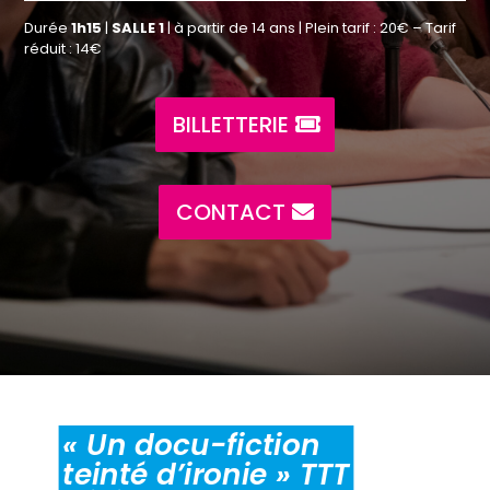
Durée
1h15
|
SALLE 1
| à partir de 14 ans | Plein tarif : 20€ – Tarif
réduit : 14€
BILLETTERIE
CONTACT
« Un docu-fiction
teinté d’ironie » TTT