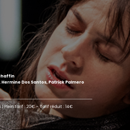
haffin
, Hermine Dos Santos, Patrick
Palmero
 | Plein tarif : 20€ – Tarif réduit : 14€