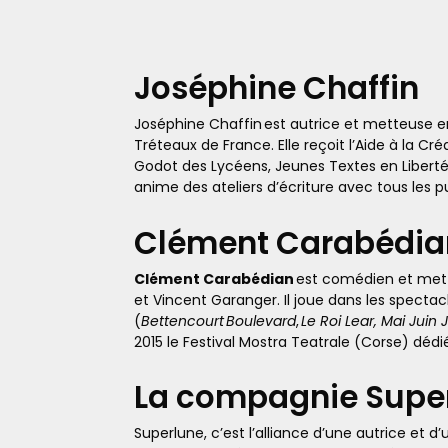
Joséphine
Chaffin
Joséphine
Chaffin
est autrice et metteuse en
Tréteaux de France. Elle reçoit l’Aide à la C
Godot des Lycéens, Jeunes Textes en Liberté
anime des ateliers d’écriture avec tous les pu
Clément
Carabédia
Clément Carabédian
est comédien et mette
et Vincent Garanger. Il joue dans les spectac
(
Bettencourt
Boulevard
,
Le Roi Lear, Mai Juin J
2015 le Festival Mostra Teatrale (Corse) dédié 
La compagnie
Supe
Superlune, c’est l’alliance d’une autrice e