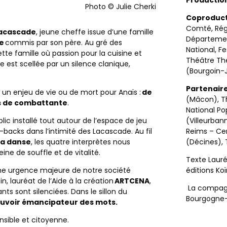
Photo ©
Julie Cherki
Coproduct
Comté, Ré
Lacascade
, jeune cheffe issue d’une famille
Départemen
te
commis par son père. Au gré des
National, F
te famille où passion pour la cuisine et
Théâtre Thé
 est scellée par un silence clanique,
(Bourgoin-J
Partenaire
 un enjeu de vie ou de mort pour Anaïs :
de
(Mâcon), Th
s de combattante
.
National Po
(Villeurban
ublic installé tout autour de l’espace de jeu
Reims – Ce
backs dans l’intimité des Lacascade. Au fil
(Décines), T
la danse
, les quatre interprètes nous
eine de souffle et de vitalité.
Texte Lauré
éditions Koï
une urgence majeure de notre société
, lauréat de l’Aide à la création
ARTCENA
,
La compagn
ts sont silenciées. Dans le sillon du
Bourgogne
ouvoir émancipateur des mots.
sible et citoyenne.