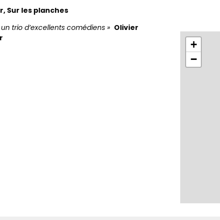
r, Sur les planches
 un trio d’excellents comédiens »
Olivier
r
+
−