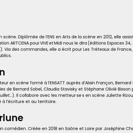
 scène. Diplômée de l’ENS en Arts de la scène en 2012, elle assi
réation ARTCENA pour
VIVE
et
Midi nous le dira
(éditions Espaces 34
). Via des commandes, elle a écrit pour Les Tréteaux de France,
blics.
n
ur en scène formé à l’ENSATT auprès d’Alain Françon, Bernard Sob
les de Bernard Sobel, Claudia Stavisky et Stéphane Olivié Bisson 
uillet
…). Il collabore avec les metteur·se·s en scène Juliette Rizoud
à l’écriture et au territoire.
rlune
t d’un comédien. Créée en 2018 en Saône et Loire par Joséphine 