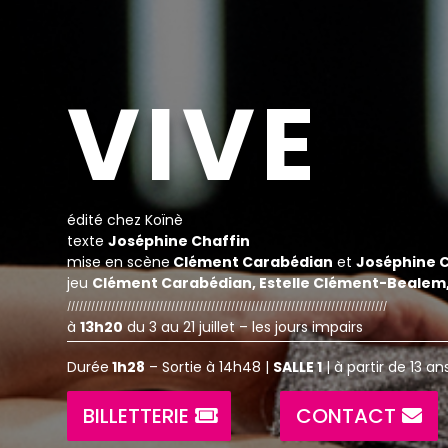
VIVE
édité chez Koïnè
texte
Joséphine
Chaffin
mise en scène
Clément
Carabédian
et
Joséphine
C
jeu
Clément
Carabédian
, Estelle Clément-
Bealem
////////////////////////////////////////////////////////////////////////////////
à
13h20
du 3 au 21 juillet – les jours impairs
Durée
1h28
– Sortie à 14h48 |
SALLE 1
| à partir de 13 ans
BILLETTERIE
CONTACT