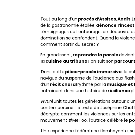
Tout au long d’un
procès d’Assises
,
Anaïs 
de la gastronomie étoilée,
dénonce l’inces
témoignages de l’entourage, on découvre cet
domination se confondent. Quand la violence
comment sortir du secret ?
En grandissant,
reprendre la parole
devient
la cuisine au tribunal
, on suit son
parcour
Dans cette
pièce-procès immersive
, le p
navigue du suspense de l’audience aux flash-
d’un
récit choral
rythmé par la
musique et 
entraînent dans une histoire de
résilience
pl
VIVE
réunit toutes les générations autour d’
contemporaine. Le texte de Joséphine Chaffin
décrypte comment les violences sur les enfan
mouvement #MeToo, l’autrice célèbre l
e p
Une expérience fédératrice flamboyante, sen