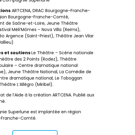
ions
ARTCENA, DRAC Bourgogne-Franche-
gion Bourgogne-Franche-Comté,
t de Saône-et-Loire, Jeune Théâtre
estival Méli’Mômes – Nova Villa (Reims),
o Argence (Saint-Priest), Théâtre Jean Vilar
allieu)
s et soutiens
Le Théâtre – Scène nationale
éâtre des 2 Points (Rodez), Théâtre
pulaire – Centre dramatique national
ne), Jeune Théâtre National, La Comédie de
ntre dramatique national, Le Toboggan
héâtre L’Allégro (Miribel).
at de l’Aide à la création ARTCENA. Publié aux
nè.
ie Superlune est implantée en région
-Franche-Comté.