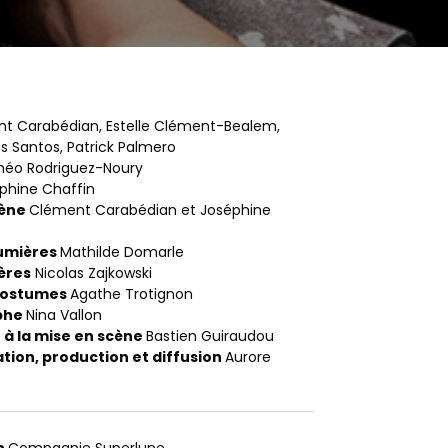
t Carabédian, Estelle Clément-Bealem,
 Santos, Patrick Palmero
héo Rodriguez-Noury
phine Chaffin
cène
Clément Carabédian et Joséphine
lumières
Mathilde Domarle
ères
Nicolas Zajkowski
costumes
Agathe Trotignon
phe
Nina Vallon
 à la mise en scène
Bastien Guiraudou
tion, production et diffusion
Aurore
n
Compagnie Superlune