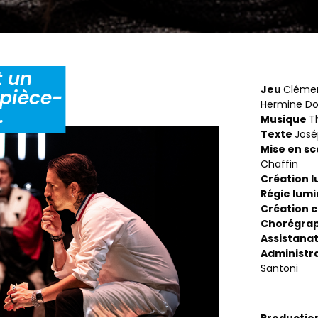
t un
Jeu
Clémen
 pièce-
Hermine Dos
.
Musique
T
Texte
José
Mise en s
Chaffin
Création 
Régie lumi
Création 
Chorégra
Assistanat
Administra
Santoni
Productio