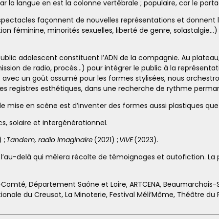
ar la langue en est la colonne vertébrale ; populaire, car le part
ctacles façonnent de nouvelles représentations et donnent la 
ion féminine, minorités sexuelles, liberté de genre, solastalgie
 public adolescent constituent l’ADN de la compagnie. Au plateau
sion de radio, procès…) pour intégrer le public à la représentatio
 : avec un goût assumé pour les formes stylisées, nous orchestro
 les registres esthétiques, dans une recherche de rythme perma
 de mise en scène est d’inventer des formes aussi plastiques que
s, solaire et intergénérationnel.
 ;
Tandem, radio imaginaire
(2021) ;
VIVE
(2023).
 l’au-delà qui mêlera récolte de témoignages et autofiction. La
e-Comté, Département Saône et Loire, ARTCENA, Beaumarchais-
ale du Creusot, La Minoterie, Festival Méli’Môme, Théâtre du P