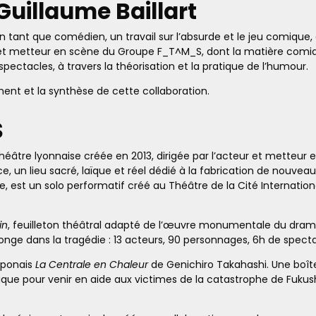
Guillaume Baillart
 tant que comédien, un travail sur l’absurde et le jeu comique,
ur et metteur en scène du Groupe F_T^M_S, dont la matière comiqu
 spectacles, à travers la théorisation et la pratique de l’humour.
ement et la synthèse de cette collaboration.
S
re lyonnaise créée en 2013, dirigée par l’acteur et metteur en 
, un lieu sacré, laïque et réel dédié à la fabrication de nouve
e, est un solo performatif créé au Théâtre de la Cité International
in
, feuilleton théâtral adapté de l’œuvre monumentale du dram
nge dans la tragédie : 13 acteurs, 90 personnages, 6h de spectac
aponais
La Centrale en Chaleur
de Genichiro Takahashi. Une boît
ique pour venir en aide aux victimes de la catastrophe de Fuku
.