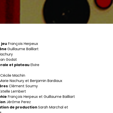
 jeu
François Herpeux
cène
Guillaume Bailliart
Nachury
Yan Godat
rale et plateau
Elvire
voine
Cécile Machin
Marie Nachury et Benjamin Bardiaux
ères
Clément Soumy
stelle Lembert
hie
François Herpeux et Guillaume Bailliart
ion
Jérôme Perez
ation de production
Sarah Marchal et
ès