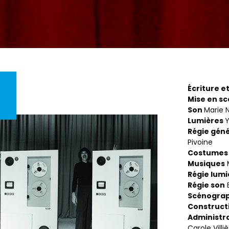
Écriture et
Mise en s
Son
Marie 
Lumières
Régie géné
Pi
Costumes
Musiques
Régie lumi
Régie son
E
Scénograp
Construct
Administr
Carole Villi