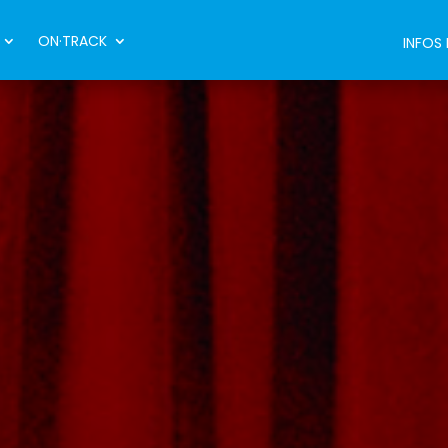
ON·TRACK
INFOS