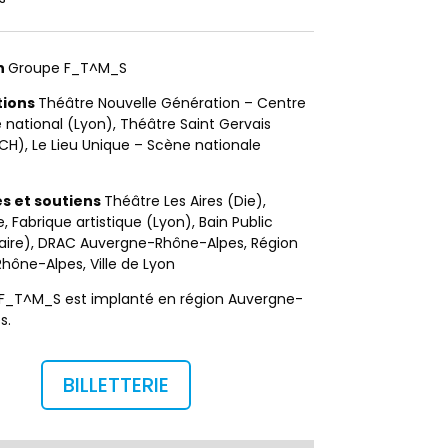
n
Groupe F_T^M_S
tions
Théâtre Nouvelle Génération – Centre
national (Lyon), Théâtre Saint Gervais
H), Le Lieu Unique – Scène nationale
s et soutiens
Théâtre Les Aires (Die),
, Fabrique artistique (Lyon), Bain Public
zaire), DRAC Auvergne-Rhône-Alpes, Région
ône-Alpes, Ville de Lyon
F_T^M_S est implanté en région Auvergne-
s.
BILLETTERIE