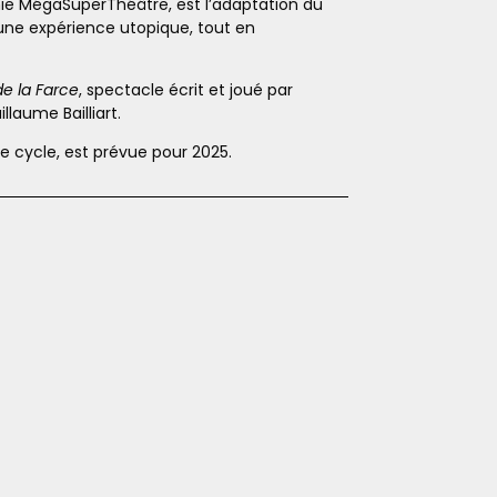
ie MégaSuperThéâtre, est l’adaptation du
 une expérience utopique, tout en
de la Farce
, spectacle écrit et joué par
laume Bailliart.
e cycle, est prévue pour 2025.