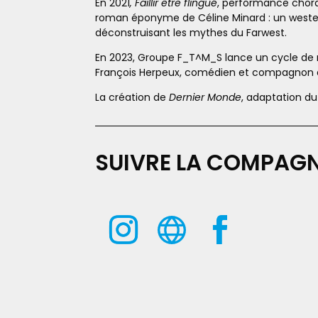
En 2021
, Faillir être flingué
, performance chora
roman éponyme de Céline Minard : un western
déconstruisant les mythes du Farwest.
En 2023, Groupe F_T^M_S lance un cycle de 
François Herpeux, comédien et compagnon art
La création de
Dernier Monde
, adaptation d
SUIVRE LA COMPAGN