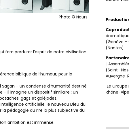
Photo ©
Nours
Productio
Coproduc
dramatique 
(Genève – C
(Nantes)
i fera perdurer l’esprit de notre civilisation
Partenaire
L’Assemblée
(Saint- Na
éférence biblique de l’humour, pour la
Auvergne-Rh
Le Groupe 
l Sagan – un condensé d’humanité destiné
Rhône-Alpe
– il imagine un dispositif similaire : un
s potaches, gags et galéjades.
intelligence artificielle, le nouveau Dieu du
a pédagogie du rire la plus subjective du
 Son ambition est immense.