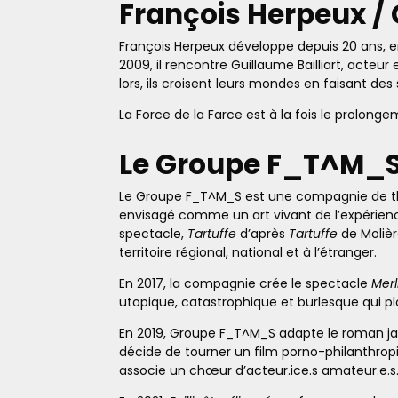
François Herpeux / 
François Herpeux développe depuis 20 ans, en
2009, il rencontre Guillaume Bailliart, acte
lors, ils croisent leurs mondes en faisant des
La Force de la Farce est à la fois le prolong
Le Groupe F_T^M_
Le Groupe F_T^M_S est une compagnie de théât
envisagé comme un art vivant de l’expérience
spectacle,
Tartuffe
d’après
Tartuffe
de Molièr
territoire régional, national et à l’étranger.
En 2017, la compagnie crée le spectacle
Merl
utopique, catastrophique et burlesque qui plo
En 2019, Groupe F_T^M_S adapte le roman j
décide de tourner un film porno-philanthrop
associe un chœur d’acteur.ice.s amateur.e.s