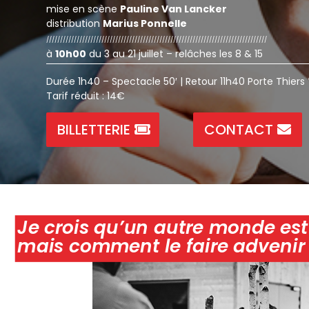
mise en scène
Pauline Van
Lancker
distribution
Marius
Ponnelle
////////////////////////////////////////////////////////////////////////////////
à
10h00
du 3 au 21 juillet – relâches les 8 & 15
Durée
1h40
– Spectacle 50′ | Retour
11h40
Porte Thiers 
Tarif réduit : 14€
BILLETTERIE
CONTACT
Je crois qu’un autre monde est
mais comment le faire advenir