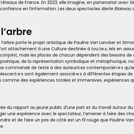
es Tréteaux de France. En 2023, elle imagine, en partenariat avec 
 confiance en l’information. Les deux spectacles
Alerte Blaireau
l’arbre
l’arbre porte le projet artistique de Pauline Van Lancker et Simo
 fort attachement à une Culture destinée à tou.te.s, iels en ass
il conjoint, mais les places de chacun dépendent des besoins de
poétique, de la représentation symbolique et métaphorique, non 
’une commande de texte à des auteurices contemporain·e·s qu’ie
lescent·e·s sont également associé·e·s à différentes étapes de 
ions comme des expériences totales et immersives, expériences q
e du rapport au jeune public d’une part et du travail autour du th
er une expérience avec le spectateur, l’amener à faire des choix
prendre et de faire un pas de côté est un fil rouge que Pauline V
e.