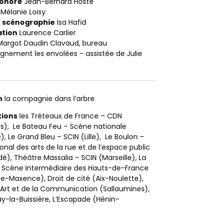
sonore
Jean-Bernard Hoste
Mélanie Loisy
e scénographie
Isa Hafid
ation
Laurence Carlier
argot Daudin Clavaud, bureau
nement les envolées – assistée de Julie
n
la compagnie dans l’arbre
ions
les Tréteaux de France – CDN
ers), Le Bateau Feu – Scène nationale
, Le Grand Bleu – SCIN (Lille), Le Boulon –
onal des arts de la rue et de l’espace public
é), Théâtre Massalia – SCIN (Marseille), La
 Scène intermédiaire des Hauts-de-France
e-Maxence), Droit de cité (Aix-Noulette),
’Art et de la Communication (Sallaumines),
uay-la-Buissière, L’Escapade (Hénin-
)