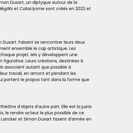
Simon Dusart, un diptyque autour de la
 dégâts
et
Cataclysme
sont créés en 2022 et
n Dusart. Faisant se rencontrer leurs deux
ument ensemble le cap artistique. Les
 chaque projet. Iels y développent une
figurative. Leurs créations, destinées à
ls associent autant que possible à
leur travail, en amont et pendant les
ui portent le propos tant dans la forme que
éâtre d’objets d’autre part. Elle est la juste
, le rendre acteur le plus possible de ce
an Lancker et Simon Dusart tissent d’année en