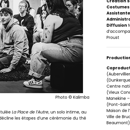
Création 
Costumes
Assistant
Administr
Diffusion
M
d’accompag
Proust
Productio
Coproduct
(Aubervilli
(Dunkerque)
Centre nati
(Vieux Cond
Photo © Kalimba
Manekine –
(Pont-Saint
Maison de l
titulée
La Place de l’Autre
, un solo intime, au
Ville de Br
l décline les étapes d’une cérémonie du thé
Beaumont