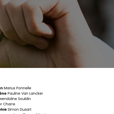
on
Marius Ponnelle
cène
Pauline Van Lancker
endoline Soublin
er Charre
hie
Simon Dusart