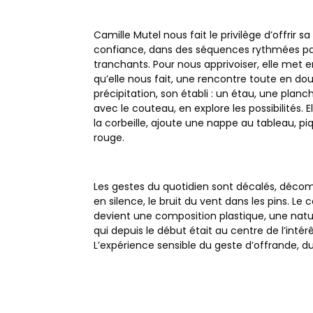
Camille Mutel nous fait le privilège d’offrir s
confiance, dans des séquences rythmées par 
tranchants. Pour nous apprivoiser, elle met e
qu’elle nous fait, une rencontre toute en douc
précipitation, son établi : un étau, une planch
avec le couteau, en explore les possibilités. 
la corbeille, ajoute une nappe au tableau, piq
rouge.
Les gestes du quotidien sont décalés, décom
en silence, le bruit du vent dans les pins. Le
devient une composition plastique, une nature
qui depuis le début était au centre de l’intérêt 
L’expérience sensible du geste d’offrande, d