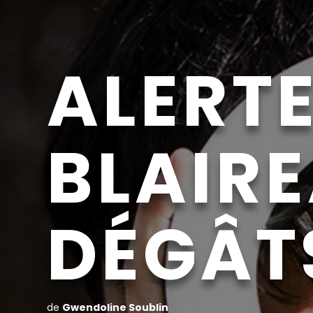
ALERT
BLAIR
DÉGÂT
de
Gwendoline Soublin