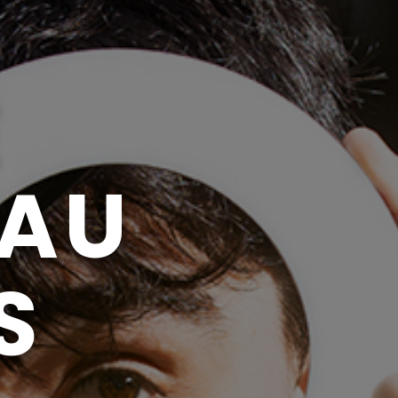
E
EAU
S