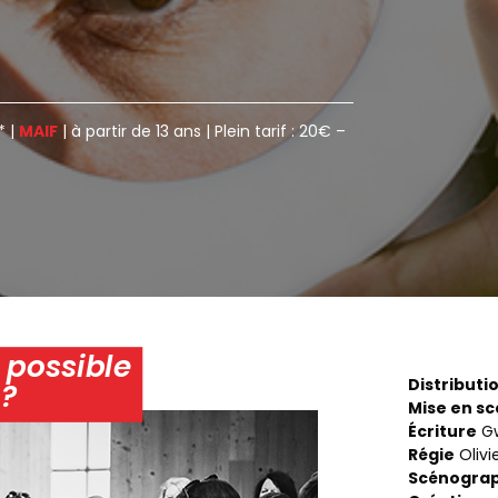
* |
MAIF
| à partir de 13 ans | Plein tarif : 20€ –
 possible
Distributi
 ?
Mise en s
Écriture
Gw
Régie
Olivi
Scénograp