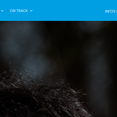
ON·TRACK
INFOS