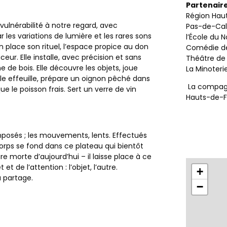
Partenaire
Région Hau
a vulnérabilité à notre regard, avec
Pas-de-Calai
les variations de lumière et les rares sons
l’École du 
n place son rituel, l’espace propice au don
Comédie de
eur. Elle installe, avec précision et sans
Théâtre de 
e de bois. Elle découvre les objets, joue
La Minoteri
Elle effeuille, prépare un oignon pêché dans
La compagn
ue le poisson frais. Sert un verre de vin
Hauts-de-F
posés ; les mouvements, lents. Effectués
 corps se fond dans ce plateau qui bientôt
 morte d’aujourd’hui – il laisse place à ce
et de l’attention : l’objet, l’autre.
+
u partage.
−