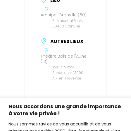
LIEU
Archipel Granville (50)
Pl. Maréchal Foch,
50400 Granville
AUTRES LIEUX
Théâtre Bois de l'Aune
(13)
1bis Pl. Victor
Schoelcher, 13090
Aix-en-Provence
Nous accordons une grande importance
à votre vie privée !
Nous sommes ravi·es de vous accueillir et de vous
présenter nos cookies RGPD ultra-fonctionnels et ultra-