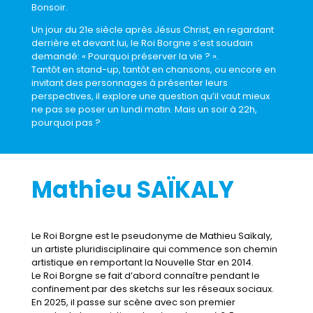
Bonsoir.
Un jour du 21e
siècle après Jésus Christ, en regardant
derrière et devant lui, le Roi Borgne s’est soudain
demandé: « Pourquoi préserver la vie ? ».
Tantôt en stand-up, tantôt en chansons, ou encore en
invitant des personnages à présenter leurs
perspectives, il explore une question qu’il vaut mieux
ne pas se poser un lundi matin. Mais un soir à 22h,
pourquoi pas ?
Mathieu SAÏKALY
Le Roi Borgne est le pseudonyme de Mathieu Saïkaly,
un artiste pluridisciplinaire qui commence son chemin
artistique en remportant la Nouvelle Star en 2014.
Le Roi Borgne se fait d’abord connaître pendant le
confinement par des sketchs sur les réseaux sociaux.
En 2025, il passe sur scène avec son premier