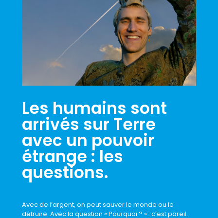
Les humains sont
arrivés sur Terre
avec un pouvoir
étrange : les
questions.
Avec de l’argent, on peut sauver le monde ou le
détruire. Avec la question « Pourquoi ? » : c’est pareil.