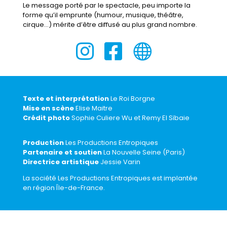
Le message porté par le spectacle, peu importe la
forme qu’il emprunte (humour, musique, théâtre,
cirque…) mérite d’être diffusé au plus grand nombre.



Texte et interprétation
Le Roi Borgne
Mise en scène
Elise Maitre
Crédit photo
Sophie Culiere Wu et Remy El Sïbaie
Production
Les Productions Entropiques
Partenaire et soutien
La Nouvelle Seine (Paris)
Directrice artistique
Jessie Varin
La société Les Productions Entropiques est implantée
en région Île-de-France.