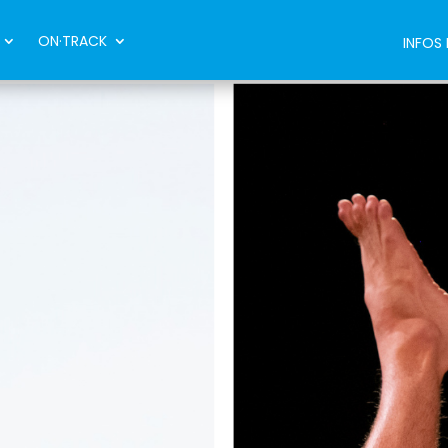
ON·TRACK
INFOS