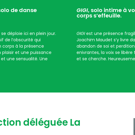
 solo de danse
GIGI
, solo intime à vo
corps s’effeuille.
x
se déploie ici en plein jour.
GIGI
est une présence fragile
f de l’obscurité qui
Joachim Maudet s’y livre da
n corps à la présence
abandon de soi et perdition 
n plaisir et une puissance
enivrantes, la voix se libère
e et une sensualité. Une
et se cherche. Heureusement
ction déléguée La