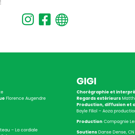



GIGI
te
Chorégraphie et interpré
que
Florence Augendre
Regards extérieurs
Matthi
Production, diffusion et
Bayle Filiol – Aoza productio
Production
Compagnie Le
teau – La cordiale
Soutiens
Danse Dense, CN D