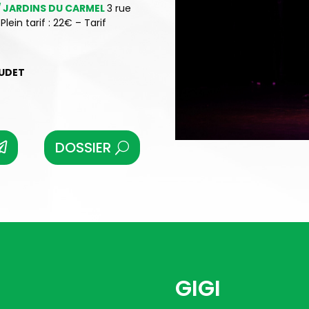
 / JARDINS DU CARMEL
3 rue
Plein tarif : 22€ – Tarif
UDET
DOSSIER
GIGI