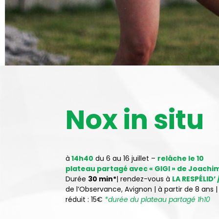
Nox in situ
à
14h40
du 6 au 16 juillet –
relâche le 10
plateau partagé avec « GIGI » de Joach
Durée
30 min*
|
rendez-vous à
LA RESPÉLID’
de l’Observance, Avignon
| à partir de 8 ans | 
réduit : 15€
*durée du plateau partagé 1h10