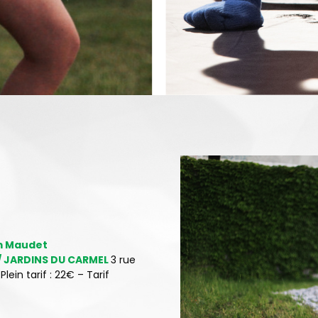
im Maudet
 / JARDINS DU CARMEL
3 rue
Plein tarif : 22€ – Tarif