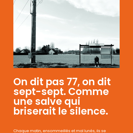
On dit pas 77, on dit
sept-sept. Comme
une salve qui
briserait le silence.
Chaque matin, ensommeillés et mal lunés, ils se