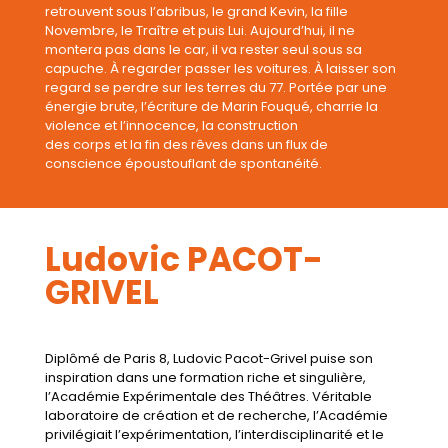
retrouvent sous l’abribus, le grand Kevin, la fille
Novembre, le Traître et puis Lui. Aujourd’hui, il ne
montera pas dans le car, il va rester seul sous sa
capuche. À regarder passer les voitures. À laisser son
regard se perdre sur les terres du 77. Portée par une
énergie brute, l’écriture de Marin Fouqué, charrie la
violence et l’innocence, la construction
des corps et la fin des rêves dans un flux de
conscience époustouflant de spontanéité.
Ludovic PACOT-
GRIVEL
Diplômé de Paris 8, Ludovic Pacot-Grivel puise son
inspiration dans une formation riche et singulière,
l’Académie Expérimentale des Théâtres. Véritable
laboratoire de création et de recherche, l’Académie
privilégiait l’expérimentation, l’interdisciplinarité et le